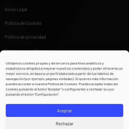
Aviso Legal
Política de Cookies
Política de privacidad
Términos y condiciones
Utilizamos cookies propias y de terceros para fines analíticos y
estadísticos dirigidos a mejorar nuestros contenidos y poder ofrecerte un
mejor servicio, en base a un perfil elaborado a partir de tus hábitos de
navegación (por ejemplo, páginas visitadas). Si quieres más información
puedes acceder a nuestra Política de Cookies. Puedes aceptar todas las
Powered by
cookies pulsando el botón “Aceptar” o configurarlas o rechazar su uso
pulsando el botón “Configuración”.
Aceptar
Rechazar