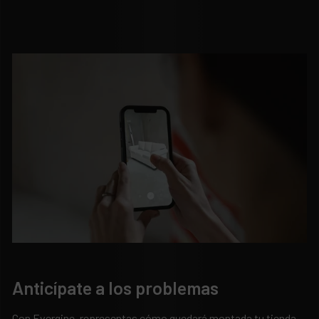
Anticípate a los problemas
M
Con Evergine, representas cómo quedará montada tu tienda