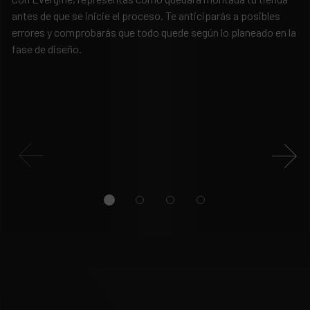
Ev
antes de que se inicie el proceso. Te anticiparás a posibles
mo
errores y comprobarás que todo quede según lo planeado en la
in
fase de diseño.
ex
Es