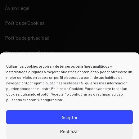
Aviso Legal
Política de Cookies
Política de privacidad
Términos y condiciones
Utilizamos cookies propias y de terceros para fines analíticos y
estadísticos dirigidos a mejorar nuestros contenidos y poder ofrecerte un
mejor servicio, en base a un perfil elaborado a partir de tus hábitos de
navegación (por ejemplo, páginas visitadas). Si quieres más información
puedes acceder a nuestra Política de Cookies. Puedes aceptar todas las
Powered by
cookies pulsando el botón “Aceptar” o configurarlas o rechazar su uso
pulsando el botón “Configuración”.
Aceptar
Rechazar