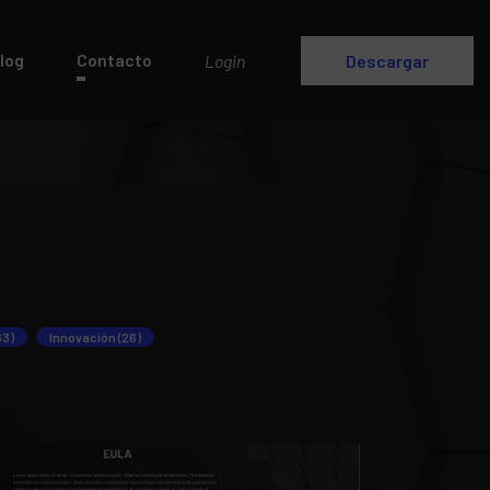
log
Contacto
Login
Descargar
63)
Innovación (26)