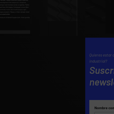
Quieres estar 
industrial?
Suscr
newsl
Nombre com