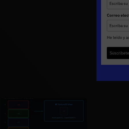
Correo elec
He leído y a
Suscribet