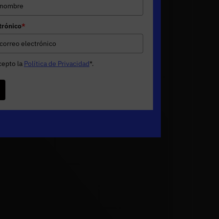
trónico
*
cepto la
Política de Privacidad
*
.
e