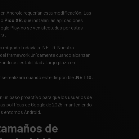
 en Android requerían esta modificación. Las
o
Pico XR
, que instalan las aplicaciones
ogle Play, no se ven afectadas por estas
ra.
a migrado todavía a .NET 9. Nuestra
s del framework únicamente cuando alcanzan
izando así estabilidad a largo plazo en
 se realizará cuando esté disponible
.NET 10
,
an un paso proactivo para que los usuarios de
as políticas de Google de 2025, manteniendo
tos entornos Android.
 tamaños de