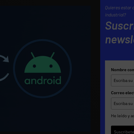
Quieres estar 
industrial?
Suscr
newsl
Nombre com
Correo elec
He leído y a
Suscribet