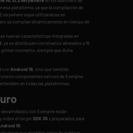
gine.HLSLEverywhere
en los launchers de
n esa plataforma, ya que la compilación de
Everywhere sigue utilizándose en
ers se compilan dinámicamente en tiempo de
as nuevas características integradas en
X
, ya se distribuyen con binarios alineados a 16
el primer momento, siempre que dicha
d con
Android 16
, sino que también
s futuros componentes nativos de Evergine,
ntenibles en todas las plataformas.
turo
 desarrollados con Evergine están
y sobre el
target
SDK 35
y preparados para
ndroid 16
.
ualicen sus plantillas antes de publicar