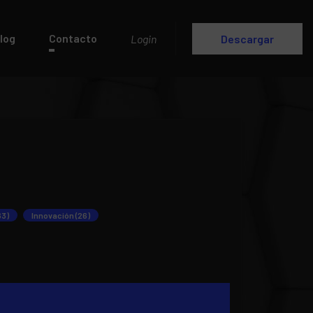
log
Contacto
Login
Descargar
63)
Innovación (26)