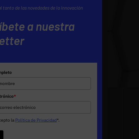
al tanto de las novedades de la innovación
íbete a nuestra
etter
pleto
trónico
*
cepto la
Política de Privacidad
*
.
e