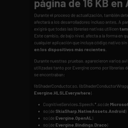
página de 16 KB en 
Durante el proceso de actualización, también d
afectará a los desarrolladores incluso antes. A par
exigirá que todas las librerías nativas utilicen
tam
Este cambio, de bajo nivel, afecta a la forma en qu
cualquier aplicación que incluya código nativo sin
en los dispositivos más recientes
.
Durante nuestras pruebas, aparecieron varios av
utilizadas tanto por Evergine como por librerías
se encontraban:
libShaderConductor.so, libShaderConductorWrapp
Evergine.HLSLEverywhere
)
CognitiveServices.Speech.*.so (de
Microso
so (de
SkiaSharp.NativeAssets.Android
)
so (de
Evergine.OpenAL
)
so (de
Evergine.Bindings.Draco
)