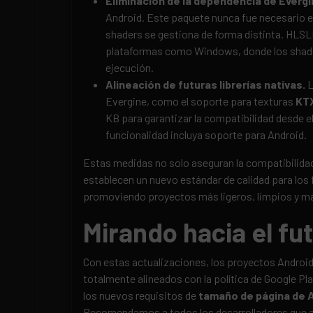
Eliminación de la dependencia de Ever
Android. Este paquete nunca fue necesario e
shaders se gestiona de forma distinta. HLSL
plataformas como Windows, donde los shad
ejecución.
Alineación de futuras librerías nativas.
L
Evergine, como el soporte para texturas
KT
KB para garantizar la compatibilidad desde 
funcionalidad incluya soporte para Android.
Estas medidas no solo aseguran la compatibilida
establecen un nuevo estándar de calidad para lo
promoviendo proyectos más ligeros, limpios y ma
Mirando hacia el fu
Con estas actualizaciones, los proyectos Android
totalmente alineados con la política de Google Pla
los nuevos requisitos de
tamaño de página de A
Recomendamos a todos los desarrolladores que act