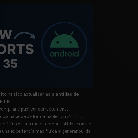
ito ha sido actualizar las
plantillas de
ET 9
.
 compilar y publicar correctamente
odía hacerse de forma fiable con .NET 8.
nefician de una mejor compatibilidad con las
 una experiencia más fluida al generar builds