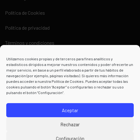
Política de Cookies
Política de privacidad
Términos y condiciones
Utilizamos cookies propias y de terceros para fines analíticos y
estadísticos dirigidos a mejorar nuestros contenidos y poder ofrecerte un
mejor servicio, en base a un perfil elaborado a partir de tus hábitos de
navegación (por ejemplo, páginas visitadas). Si quieres más información
Powered by
puedes acceder a nuestra Política de Cookies. Puedes aceptar todas las
cookies pulsando el botón “Aceptar” o configurarlas o rechazar su uso
pulsando el botón “Configuración”.
Aceptar
Rechazar
Configuración