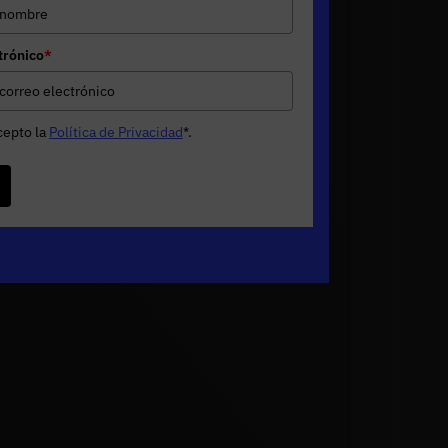
trónico
*
cepto la
Política de Privacidad
*
.
e