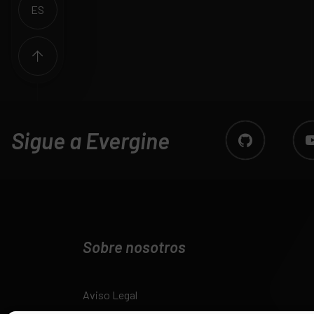
ES
EN
Sigue a Evergine
Sobre nosotros
Aviso Legal