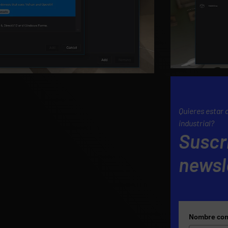
Quieres estar 
industrial?
Suscr
newsl
Nombre com