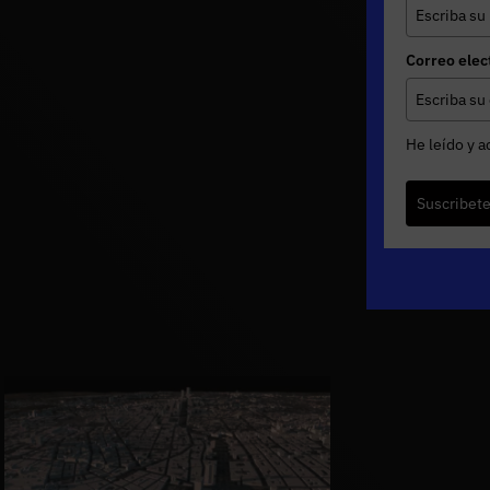
Correo elec
He leído y a
Suscribet