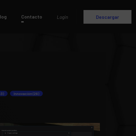
log
Contacto
Login
Descargar
63)
Innovación (26)