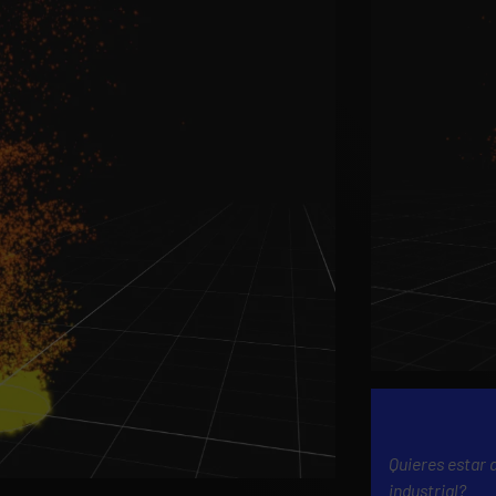
Quieres estar 
industrial?