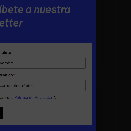
íbete a nuestra
etter
pleto
trónico
*
cepto la
Política de Privacidad
*
.
e