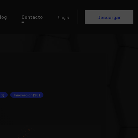
log
Contacto
Login
Descargar
63)
Innovación (26)