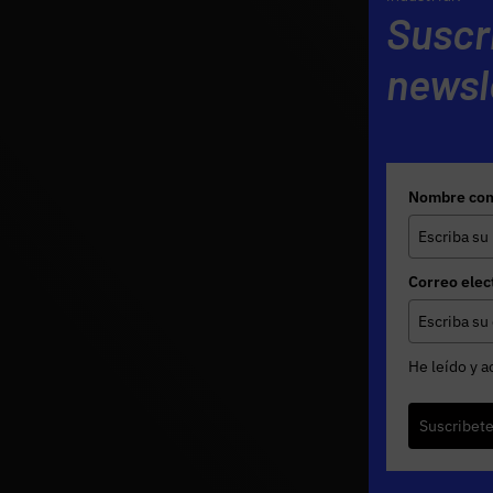
Suscr
newsl
Nombre com
Correo elec
He leído y a
Suscribet