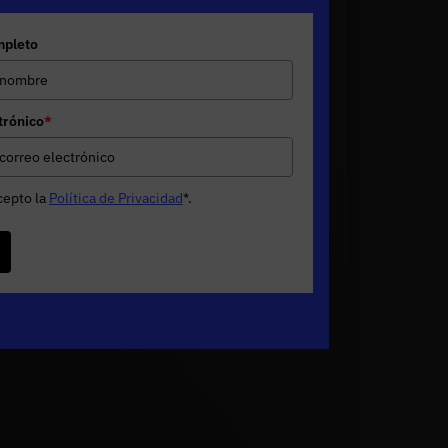
pleto
trónico
*
cepto la
Política de Privacidad
*
.
e