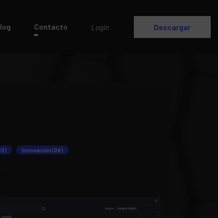
log
Contacto
Login
Descargar
63)
Innovación (26)