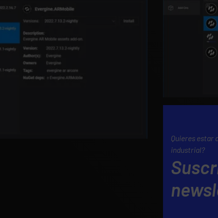
Quieres estar 
industrial?
Suscr
newsl