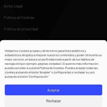
Aviso Legal
Política de Cookies
Política de privacidad
Términos y condiciones
Utilizamos cookies propias y de terceros para fines analíticos y
estadísticos dirigidos a mejorar nuestros contenidos y poder ofrecerte un
mejor servicio, en base a un perfil elaborado a partir de tus hábitos de
navegación (por ejemplo, páginas visitadas). Si quieres más información
puedes acceder a nuestra Política de Cookies. Puedes aceptar todas las
Powered by
cookies pulsando el botón “Aceptar” o configurarlas o rechazar su uso
pulsando el botón “Configuración”.
Aceptar
Rechazar