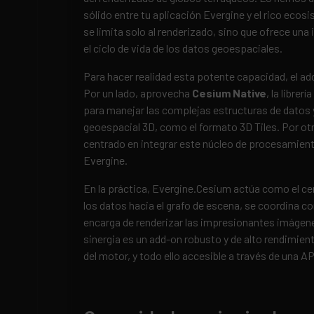
sólido entre tu aplicación Evergine y el rico eco
se limita solo al renderizado, sino que ofrece un
el ciclo de vida de los datos geoespaciales.
Para hacer realidad esta potente capacidad, el a
Por un lado, aprovecha
Cesium
Native
, la libre
para manejar las complejas estructuras de datos
geoespacial 3D, como el formato 3D Tiles. Por otr
centrado en integrar este núcleo de procesamient
Evergine.
En la práctica, Evergine.Cesium actúa como el ce
los datos hacia el grafo de escena, se coordina co
encarga de renderizar las impresionantes imágenes
sinergia es un add-on robusto y de alto rendimie
del motor, y todo ello accesible a través de una A