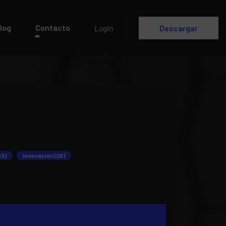
log
Contacto
Login
Descargar
63)
Innovación (26)