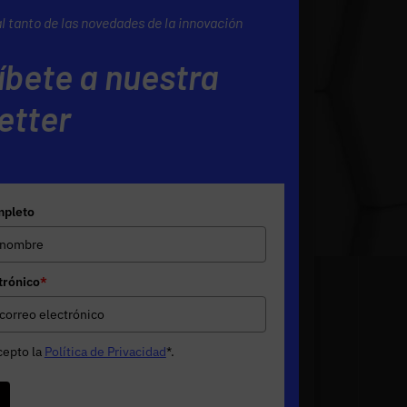
al tanto de las novedades de la innovación
íbete a nuestra
etter
pleto
trónico
*
cepto la
Política de Privacidad
*
.
e