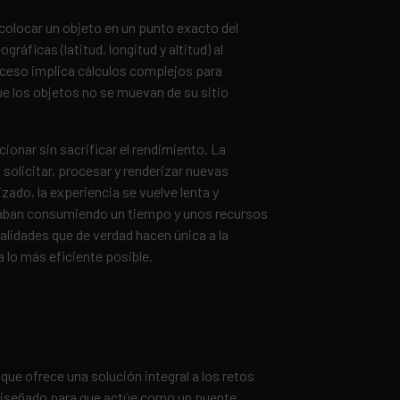
colocar un objeto en un punto exacto del
áficas (latitud, longitud y altitud) al
oceso implica cálculos complejos para
ue los objetos no se muevan de su sitio
cionar sin sacrificar el rendimiento. La
 solicitar, procesar y renderizar nuevas
zado, la experiencia se vuelve lenta y
 acaban consumiendo un tiempo y unos recursos
alidades que de verdad hacen única a la
a lo más eficiente posible.
) que ofrece una solución integral a los retos
diseñado para que actúe como un puente