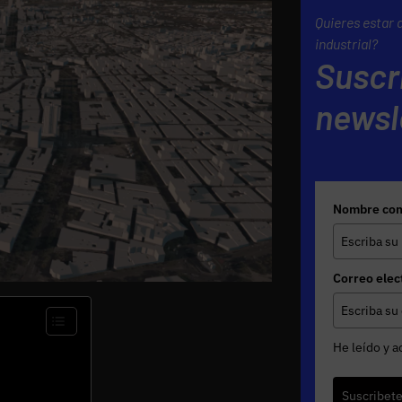
Quieres estar 
industrial?
Suscr
newsl
Nombre com
Correo elec
He leído y a
Suscribet