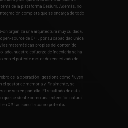
sistema de la plataforma Cesium. Además, no
a integración completa que se encarga de todo
dd-on organiza una arquitectura muy cuidada.
ría open-source de C++, por su capacidad única
 y las matemáticas propias del contenido
o lado, nuestro esfuerzo de ingeniería se ha
o con el potente motor de renderizado de
rebro de la operación: gestiona cómo fluyen
n el gestor de memoria y, finalmente, se
 que ves en pantalla. El resultado de esta
nto que se siente como una extensión natural
PI en C# tan sencilla como potente.