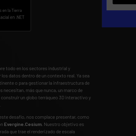
s en la Tierra
acial en .NET
re todo en los sectores industrial y
 los datos dentro de un contexto real. Ya sea
ntinente o para gestionar la infraestructura de
nes necesitan, más que nunca, un marco de
construir un globo terráqueo 3D interactivo y
.
 este desafío, nos complace presentar, como
on
Evergine.Cesium
. Nuestro objetivo es
rada que trae el renderizado de escala