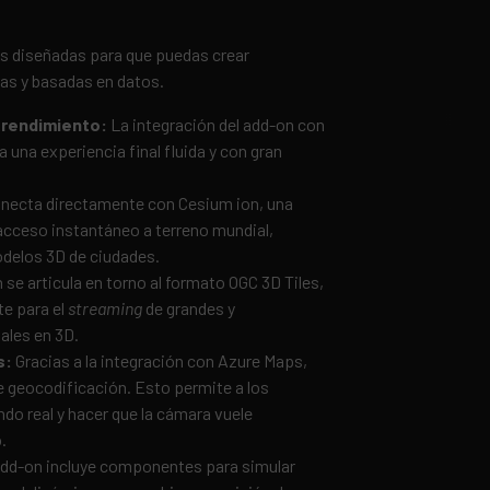
s diseñadas para que puedas crear
as y basadas en datos.
o
r
endimiento:
La integración del add-on con
 una experiencia final fluida y con gran
necta directamente con Cesium ion, una
acceso instantáneo a terreno mundial,
odelos 3D de ciudades.
 se articula en torno al formato OGC 3D Tiles,
e para el
streaming
de grandes y
ales en 3D.
s:
Gracias a la integración con Azure Maps,
 geocodificación. Esto permite a los
do real y hacer que la cámara vuele
.
add-on incluye componentes para simular