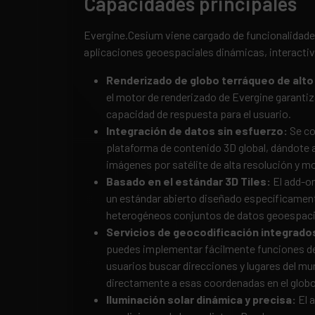
Capacidades principales
Evergine.Cesium viene cargado de funcionalidade
aplicaciones geoespaciales dinámicas, interactiv
Renderizado de
g
lobo
t
erráqueo de
a
lt
el motor de renderizado de Evergine garantiza
capacidad de respuesta para el usuario.
Integración de
d
atos sin
e
sfuerzo:
Se co
plataforma de contenido 3D global, dándote 
imágenes por satélite de alta resolución y m
Basado en el
e
stándar 3D Tiles:
El add-on
un estándar abierto diseñado específicament
heterogéneos conjuntos de datos geoespaci
Servicios de
g
eocodificación
i
ntegrado
puedes implementar fácilmente funciones de
usuarios buscar direcciones y lugares del mun
directamente a esas coordenadas en el globo
Iluminación
s
olar
d
inámica y
p
recisa:
El 