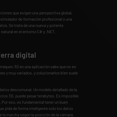
aciones que exigen una perspectiva global,
n simulador de formación profesional o una
atos. Se trata de una nueva y potente
natural en el entorno C# y .NET.
erra digital
erráqueo 3D en una aplicación sabe que no es
mes y muy variados, y solucionarlos bien suele
datos descomunal. Un modelo detallado de la
ficios 3D, puede pesar terabytes. Es imposible
 Por eso, es fundamental tener un buen
 que pida de forma inteligente solo los datos
re la marcha según la posición de la cámara.