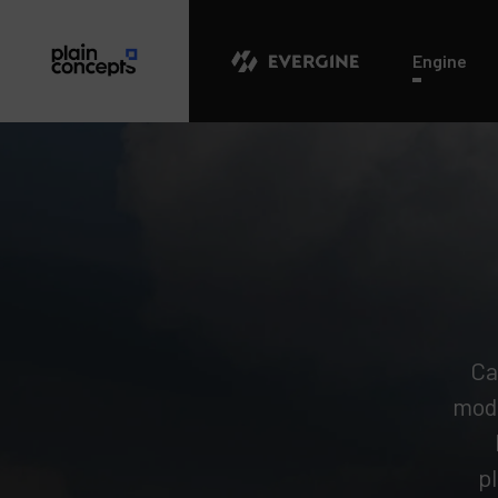
Evergine
Engine
Ca
mode
p