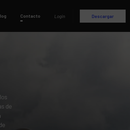
log
Contacto
Login
Descargar
los
as de
a
de