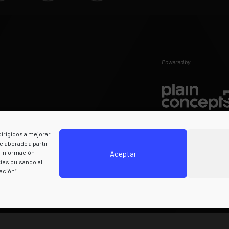
Powered by
dirigidos a mejorar
elaborado a partir
s información
Aceptar
ies pulsando el
ación”.