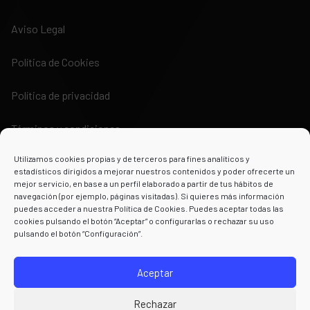
Aviso Legal
Política de Cookies
Política de privacidad
Términos y condiciones
Utilizamos cookies propias y de terceros para fines analíticos y
estadísticos dirigidos a mejorar nuestros contenidos y poder ofrecerte un
mejor servicio, en base a un perfil elaborado a partir de tus hábitos de
navegación (por ejemplo, páginas visitadas). Si quieres más información
puedes acceder a nuestra Política de Cookies. Puedes aceptar todas las
Powered by
cookies pulsando el botón “Aceptar” o configurarlas o rechazar su uso
pulsando el botón “Configuración”.
Aceptar
Rechazar