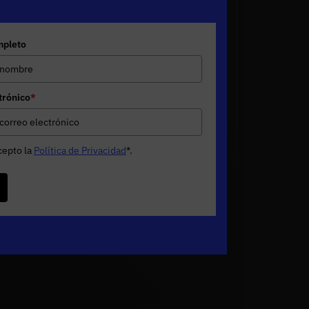
pleto
trónico
*
cepto la
Política de Privacidad
*
.
e