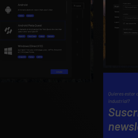
Quieres estar 
industrial?
Suscr
newsl