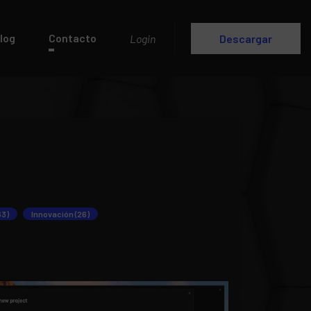
log
Contacto
Login
Descargar
63)
Innovación (26)