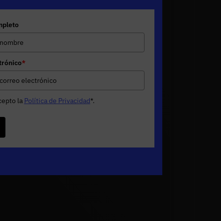
pleto
trónico
*
cepto la
Política de Privacidad
*
.
e