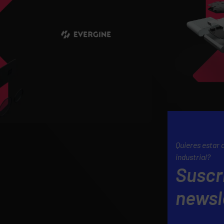
Quieres estar 
industrial?
Suscr
newsl