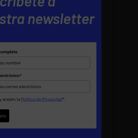
críbete a
stra newsletter
completo
lectrónico
*
y acepto la
Política de Privacidad
*
.
ete