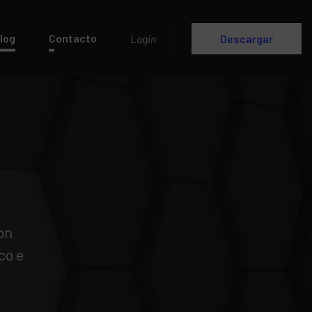
log
Contacto
Login
Descargar
on
co e