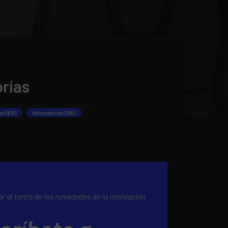
rías
s (63)
Innovación (26)
r al tanto de las novedades de la innovación